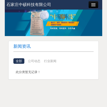
石家庄中硕科技有限公司
首页
aty爱体育(中国)首页官方网站
<
aty爱体育(中国)首页官方网站
新闻资讯
实验室
联系我们
全部
公司动态
行业新闻
English
此分类暂无记录！
Русский