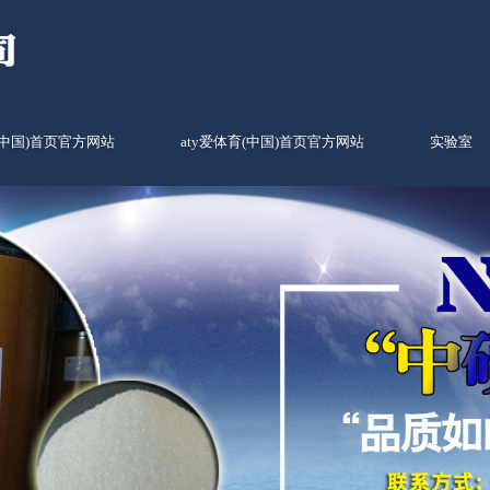
(中国)首页官方网站
aty爱体育(中国)首页官方网站
实验室