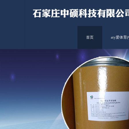
首页
aty爱体育