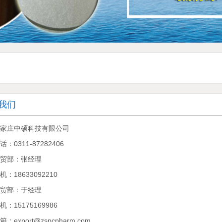
我们
家庄中硕科技有限公司
话：0311-87282406
贸部：张经理
机：18633092210
贸部：于经理
机：15175169986
箱：export@zspcpharm.com