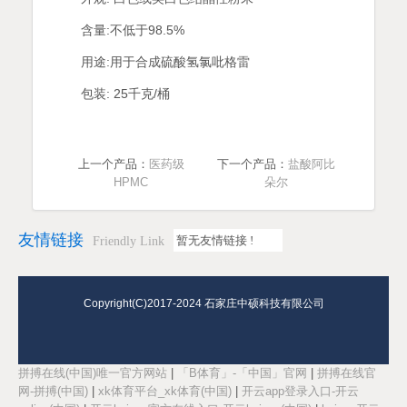
含量:不低于98.5%
用途:用于合成硫酸氢氯吡格雷
包装: 25千克/桶
上一个产品：
医药级
下一个产品：
盐酸阿比
HPMC
朵尔
友情链接
暂无友情链接 !
Friendly Link
Copyright(C)2017-2024 石家庄中硕科技有限公司
拼搏在线(中国)唯一官方网站
|
「B体育」-「中国」官网
|
拼搏在线官
网-拼搏(中国)
|
xk体育平台_xk体育(中国)
|
开云app登录入口-开云