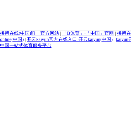
拼搏在线(中国)唯一官方网站
|
「B体育」-「中国」官网
|
拼搏在
online(中国)
|
开云kaiyun官方在线入口-开云kaiyun(中国)
|
kaiy
中国一站式体育服务平台
|